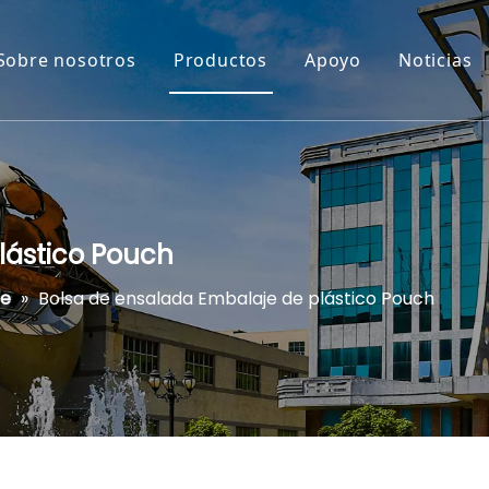
Sobre nosotros
Productos
Apoyo
Noticias
lástico Pouch
ie
»
Bolsa de ensalada Embalaje de plástico Pouch