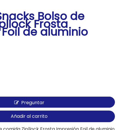
nacks Bolso de
pllock Frosta
Foil de aluminio
Preguntar
Añadir al carrito
comida Zipllock Frosta Impresión Foil de aluminio