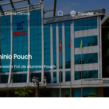
Español
Contáctenos
English
minio Pouch
resión Foil de aluminio Pouch