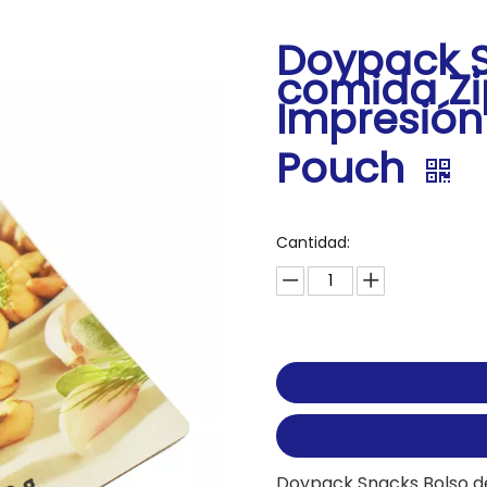
Doypack S
comida Zi
Impresión 
Pouch
Cantidad:
Doypack Snacks Bolso de 