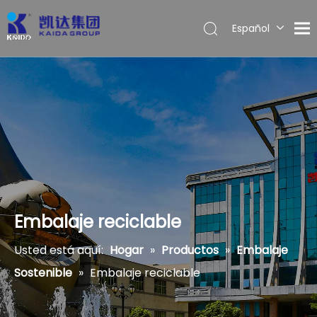
Español
English
Embalaje reciclable
Usted está aquí:
Hogar
»
Productos
»
Embalaje
Sostenible
»
Embalaje reciclable