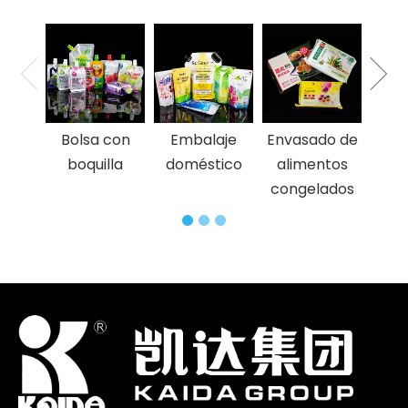
Enva
a
pro
pe
Bolsa con
Embalaje
Envasado de
boquilla
doméstico
alimentos
congelados