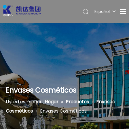
Español
English
Envases Cosméticos
Usted está aquí:
Hogar
»
Productos
»
Envases
Cosméticos
»
Envases Cosméticos