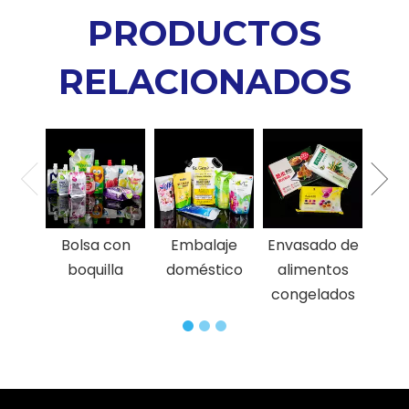
PRODUCTOS
RELACIONADOS
Enva
a
pro
pe
Bolsa con
Embalaje
Envasado de
boquilla
doméstico
alimentos
congelados